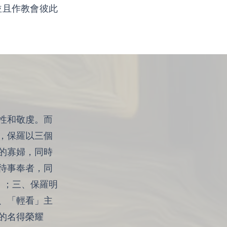
並且作教會彼此
性和敬虔。而
，保羅以三個
的寡婦，同時
善待事奉者，同
）；三、保羅明
、「輕看」主
的名得榮耀