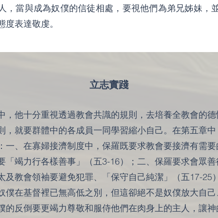
人，當與成為奴僕的信徒相處，要視他們為弟兄姊妹，
態度表達敬虔。
立志實踐
中，他十分重視透過教會共識的規則，去培養全教會的德
則，就要群體中的各成員一同學習縮小自己。在第五章中
：一、在寡婦接濟制度中，保羅既要求教會要接濟有需要
要「竭力行各樣善事」（五3-16）；二、保羅要求會眾
太及教會領袖要避免犯罪、「保守自己純潔」（五17-25
奴僕在基督裡已無高低之別，但這卻絕不是奴僕放大自己
僕的反倒要更竭力尊敬和服侍他們在肉身上的主人，讓神