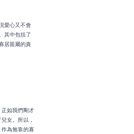
現愛心又不會
。其中包括了
寡居親屬的責
，正如我們剛才
育兒女。所以，
；作為無靠的寡