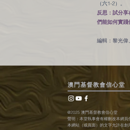
（六1-2）。
反思：試分享
們能如何實踐
​編輯：黎光
澳門基督教會信心堂
@2025 澳門基督教會信心堂
聲明：本堂執事會有權刪改本網頁
本網站（或頁面）的文字允許在創用