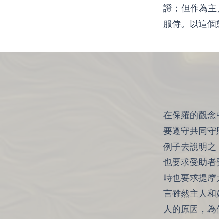
證；但作為主
服侍。以這個
在保羅的觀念
要遵守共同守
例子去說明之
也要求受助者
時也要求提摩
言雖然主人和
人的原因，為