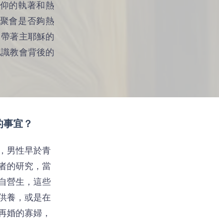
仰的執著和熱
聚會是否夠熱
、帶著主耶穌的
認識教會背後的
的事宜？
，男性早於青
者的研究，當
自營生，這些
供養，或是在
再婚的寡婦，