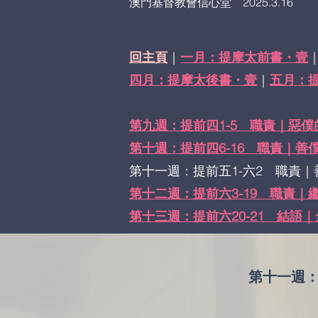
​澳門基督教會信心堂 2025.3.16
回主頁
｜
一月：提摩太前書・壹
四月：提摩太後書・壹
｜
五月：
第九週：提前四1-5 職責｜惡僕的偽
第十週：提前四6-16 職責｜善僕
第十一週：提前五1-六2 職責｜善
第十二週：提前六3-19 職責｜繼
第十三週：提前六20-21 結語｜
第十一週：