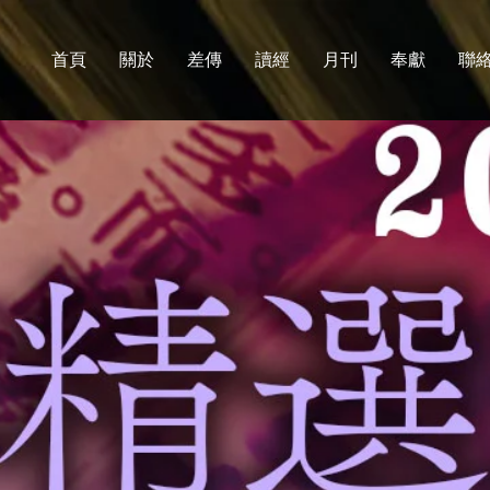
首頁
關於
差傳
讀經
月刊
奉獻
聯