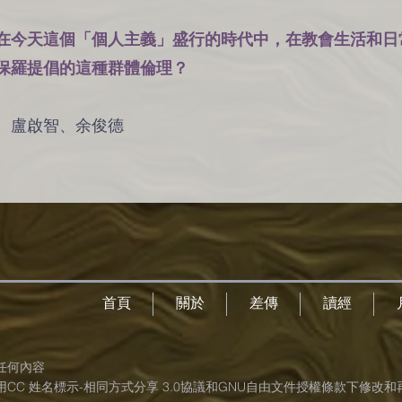
在今天這個「個人主義」盛行的時代中，在教會生活和日
保羅提倡的這種群體倫理？
偉、盧啟智、余俊德
首頁
關於
差傳
讀經
任何內容
CC 姓名標示-相同方式分享 3.0協議和GNU自由文件授權條款下修改和