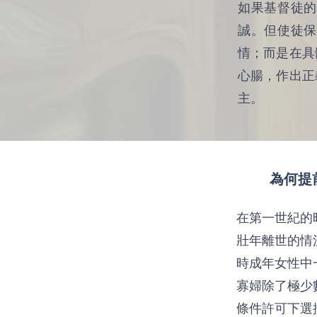
如果基督徒的
誠。但使徒保
情；而是在具
心腸，作出正
主。
為何提
在第一世紀的
壯年離世的情
時成年女性中
寡婦除了極少
條件許可下選