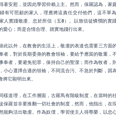
得著安慰，並因此學習仰賴上主。然而，保羅認為，家
婦有可照顧的家人，理應將這責任交付他們，這不單
家人實踐敬虔、忠於所信（五8）。以致信徒憐憫的實
的愛心；而是合情合理、踏實地踐行出來。
除此以外，在教會的生活上，敬虔的表達也需要三方面
奉者，對於長期委身的教會領袖，要給予應當的敬重，
事奉者，要避免犯罪，保持自己的聖潔；而作為牧者，
，小心選擇合適的領袖，不同流合污、不急於判斷，因
會將它顯明出來。
同樣道理，在工作層面，古羅馬有階級制度，在當時的
徒保羅並非要推翻一切社會的制度，然而，他指出，在
然能夠活出敬虔。作為奴僕，學習使主人得尊榮，以忠