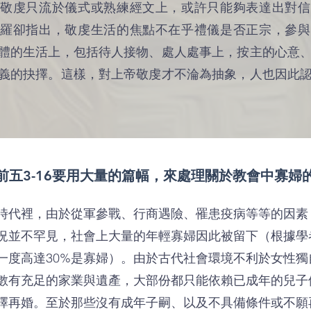
敬虔只流於儀式或熟練經文上，或許只能夠表達出對信
羅卻指出，敬虔生活的焦點不在乎禮儀是否正宗，參與
體的生活上，包括待人接物、處人處事上，按主的心意
義的抉擇。這樣，對上帝敬虔才不淪為抽象，人也因此
前五3-16要用大量的篇幅，來處理關於教會中寡婦
時代裡，由於從軍參戰、行商遇險、罹患疫病等等的因素
況並不罕見，社會上大量的年輕寡婦因此被留下（根據學
一度高達30%是寡婦）。由於古代社會環境不利於女性獨
數有充足的家業與遺產，大部份都只能依賴已成年的兒子
擇再婚。至於那些沒有成年子嗣、以及不具備條件或不願