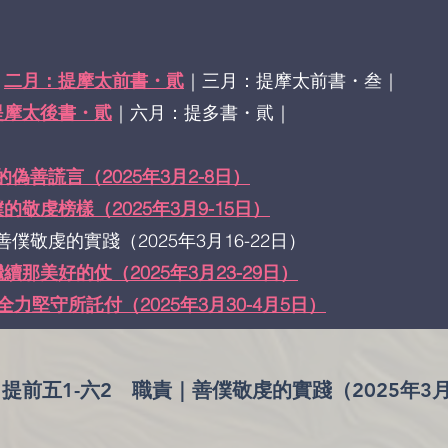
｜
二月：提摩太前書・貮
｜三月：提摩太前書・叁｜
提摩太後書・貮
｜六月：提多書・貮｜
善謊言（2025年3月2-8日）​
的敬虔榜樣（2025年3月9-15日）
僕敬虔的實踐（2025年3月16-22日）
續那美好的仗（2025年3月23-29日）
全力堅守所託付（2025年3月30-4月5日）
提前五1-六2 職責｜善僕敬虔的實踐（2025年3月1