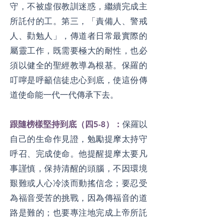
守，不被虛假教訓迷惑，繼續完成主
所託付的工。第三，「責備人、警戒
人、勸勉人」，傳道者日常最實際的
屬靈工作，既需要極大的耐性，也必
須以健全的聖經教導為根基。保羅的
叮嚀是呼籲信徒忠心到底，使這份傳
道使命能一代一代傳承下去。
跟隨榜樣堅持到底（四5-8）：
保羅以
自己的生命作見證，勉勵提摩太持守
呼召、完成使命。他提醒提摩太要凡
事謹慎，保持清醒的頭腦，不因環境
艱難或人心冷淡而動搖信念；要忍受
為福音受苦的挑戰，因為傳福音的道
路是難的；也要專注地完成上帝所託