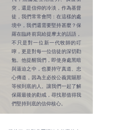
突，還是信仰的冷淡，作為基督
徒，我們常常會問：在這樣的處
境中，我們還需要堅持甚麼？保
羅在臨終前寫給提摩太的話語，
不只是對一位新一代牧師的叮
嚀，更是對每一位信徒的深切勸
勉。他提醒我們，即使身處黑暗
與逼迫之中，也要持守真道、忠
心傳道，因為主必按公義賞賜那
等候到底的人。讓我們一起了解
保羅最後的勸戒，尋找那值得我
們堅持到底的信仰核心。