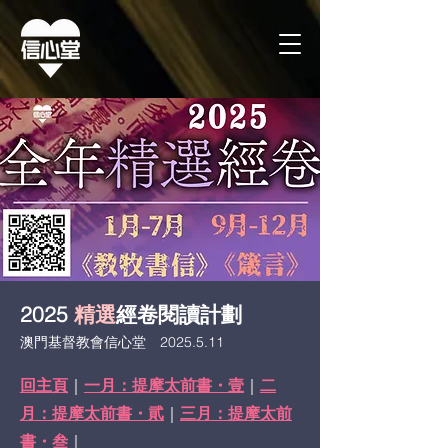
2025
精選
經卷閱讀計劃
​澳門基督教會信心堂 2025.5.11
回主頁
｜
一月：提摩太前書・壹
｜
二
月：提摩太前書・貮
｜
三月：提摩太前
書・叁
｜