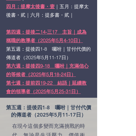
四月：提摩太後書・壹
｜五月：提摩太
後書・貮｜六月：提多書・貮｜
第四週：提後二14-三17 主旨｜成為
稱職的教導者（2025年5月4-10日）
第五週：提後四1-8 囑咐｜甘付代價的
傳道者（2025年5月11-17日）
第六週：提後四9-18 囑咐｜充滿信心
的等候者（2025年5月18-24日）
第七週：提前四19-22 結語｜延續教
會的領導者（2025年5月25-31日）
第五週：提後四1-8 囑咐｜甘付代價
的傳道者（2025年5月11-17日）
在現今這個多變而充滿挑戰的時
代，無論是生活壓力、價值衝