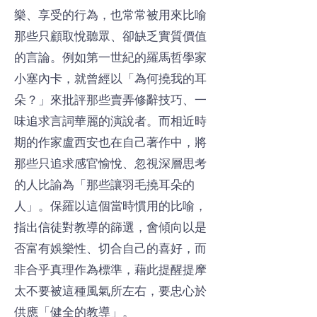
樂、享受的行為，也常常被用來比喻
那些只顧取悅聽眾、卻缺乏實質價值
的言論。例如第一世紀的羅馬哲學家
小塞內卡，就曾經以「為何撓我的耳
朵？」來批評那些賣弄修辭技巧、一
味追求言詞華麗的演說者。而相近時
期的作家盧西安也在自己著作中，將
那些只追求感官愉悅、忽視深層思考
的人比諭為「那些讓羽毛撓耳朵的
人」。保羅以這個當時慣用的比喻，
指出信徒對教導的篩選，會傾向以是
否富有娛樂性、切合自己的喜好，而
非合乎真理作為標準，藉此提醒提摩
太不要被這種風氣所左右，要忠心於
供應「健全的教導」。