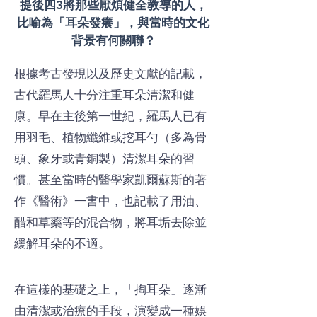
提後四3將那些厭煩健全教導的人，
比喻為「耳朵發癢」，與當時的文化
背景有何關聯？
根據考古發現以及歷史文獻的記載，
古代羅馬人十分注重耳朵清潔和健
康。早在主後第一世紀，羅馬人已有
用羽毛、植物纖維或挖耳勺（多為骨
頭、象牙或青銅製）清潔耳朵的習
慣。甚至當時的醫學家凱爾蘇斯的著
作《醫術》一書中，也記載了用油、
醋和草藥等的混合物，將耳垢去除並
緩解耳朵的不適。
在這樣的基礎之上，「掏耳朵」逐漸
由清潔或治療的手段，演變成一種娛