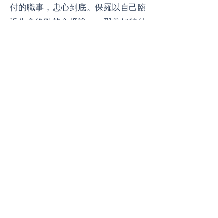
付的職事，忠心到底。保羅以自己臨
近生命終點的心境說：「那美好的仗
我已經打過，當跑的路我已經跑盡，
所信的道我已經守住。」這番話不只
是回顧，更是榜樣。他知道自己將得
著主所預備的公義冠冕，也確信凡愛
慕主顯現的人都必同得這賞賜。這段
經文提醒我們，基督徒的事奉不在乎
轟烈，而是忠心；不是一時的熱心，
而是長期的持守，在主面前無愧完成
祂的託付。​​
立志實踐
保羅在《提後》四7形容自己對